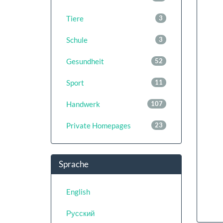
Tiere
3
Schule
3
Gesundheit
52
Sport
11
Handwerk
107
Private Homepages
23
Sprache
English
Русский