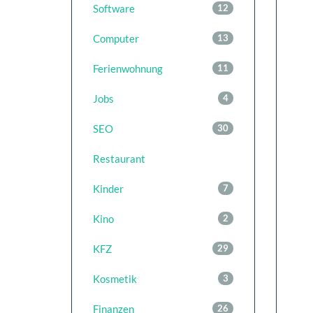
Software
12
Computer
13
Ferienwohnung
11
Jobs
4
SEO
30
Restaurant
Kinder
7
Kino
2
KFZ
29
Kosmetik
3
Finanzen
26