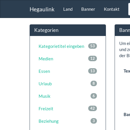
Hegaulink
Land
Banner
Kontakt
Kategorien
Bann
Um ei
Kategorietitel eingeben
53
und z
der Bi
Medien
12
Tex
Essen
13
Urlaub
8
Musik
6
Freizeit
42
Ba
Beziehung
3