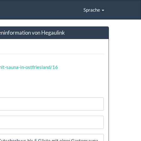
Sprache
teninformation von Hegaulink
t-sauna-in-ostfriesland/16