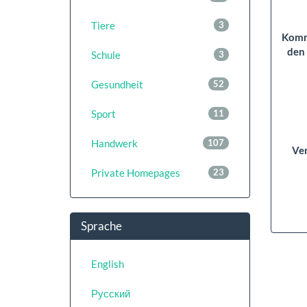
Tiere
3
Komm
den
Schule
3
Gesundheit
52
Sport
11
Handwerk
107
Ver
Private Homepages
23
Sprache
English
Русский