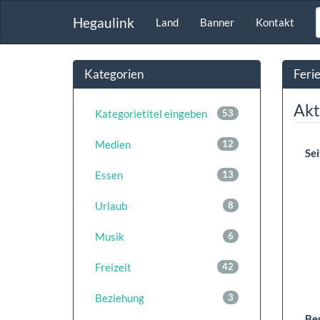
Hegaulink
Land
Banner
Kontakt
Kategorien
Feri
Akt
Kategorietitel eingeben
53
Medien
12
Sei
Essen
13
Urlaub
8
Musik
6
Freizeit
42
Beziehung
3
Be