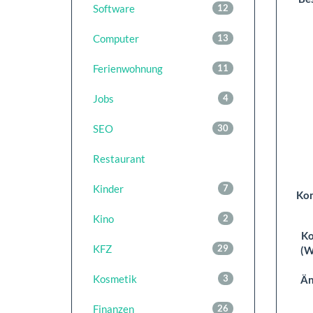
Software
12
Computer
13
Ferienwohnung
11
Jobs
4
SEO
30
Restaurant
Kinder
7
Kon
Kino
2
K
KFZ
29
(W
Kosmetik
3
Än
Finanzen
26