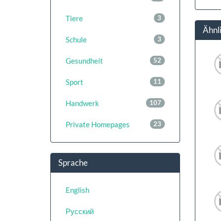
Tiere
3
Ähnl
Schule
3
Gesundheit
52
Sport
11
Handwerk
107
Private Homepages
23
Sprache
English
Русский