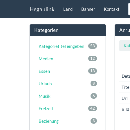
Hegaulink
Land
Banner
Kontakt
Kategorien
Anru
Kat
Kategorietitel eingeben
53
Medien
12
Essen
13
Deta
Urlaub
8
Tite
Musik
6
Url
Freizeit
42
Bild
Beziehung
3