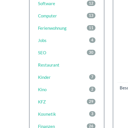
Software
12
Computer
13
Ferienwohnung
11
Jobs
4
SEO
30
Restaurant
Kinder
7
Bes
Kino
2
KFZ
29
Kosmetik
3
Finanzen
26