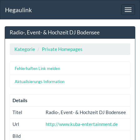
Hegaulink
Toggl
navig
Radio-, Event- & Hochzeit DJ Bodensee
Kategorie
Private Homepages
Fehlerhaften Link melden
Aktualisierungs Information
Details
Titel
Radio-, Event- & Hochzeit DJ Bodensee
Url
http://www.kuba-entertainment.de
Bild