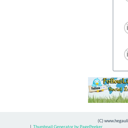
(C) www.hegauli
|
Thumbnail Generator by PagePeeker