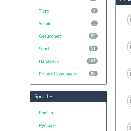
Tiere
3
Schule
3
Gesundheit
52
Sport
11
Handwerk
107
Private Homepages
23
Sprache
English
Русский