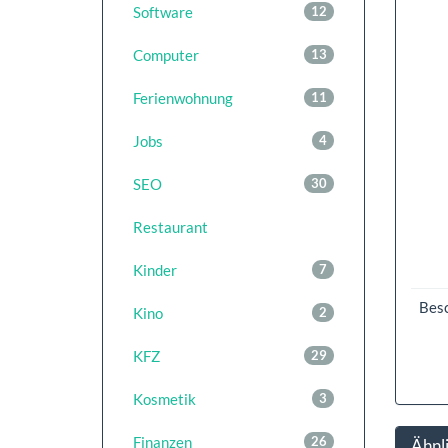
Software
12
Computer
13
Ferienwohnung
11
Jobs
4
SEO
30
Restaurant
Kinder
7
Bes
Kino
2
KFZ
29
Kosmetik
3
Finanzen
26
Ähnl