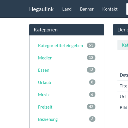
Hegaulink
Land
Banner
Kontakt
Kategorien
Der e
Kat
Kategorietitel eingeben
53
Medien
12
Essen
13
Deta
Urlaub
8
Tite
Musik
6
Url
Freizeit
42
Bild
Beziehung
3