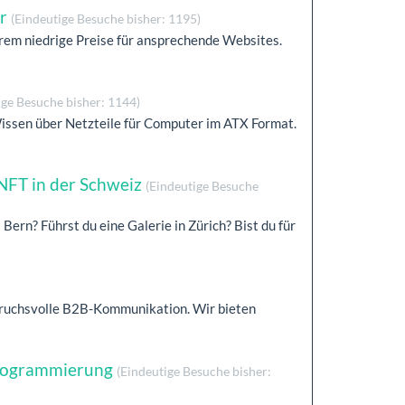
ur
(Eindeutige Besuche bisher: 1195)
trem niedrige Preise für ansprechende Websites.
ige Besuche bisher: 1144)
Wissen über Netzteile für Computer im ATX Format.
NFT in der Schweiz
(Eindeutige Besuche
s Bern? Führst du eine Galerie in Zürich? Bist du für
nspruchsvolle B2B-Kommunikation. Wir bieten
programmierung
(Eindeutige Besuche bisher: