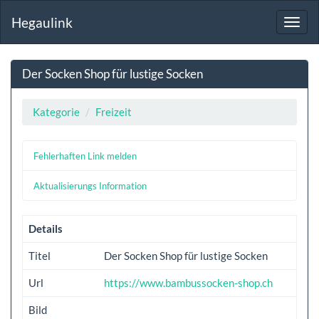
Hegaulink
Toggl
navig
Der Socken Shop für lustige Socken
Kategorie
Freizeit
Fehlerhaften Link melden
Aktualisierungs Information
Details
Titel
Der Socken Shop für lustige Socken
Url
https://www.bambussocken-shop.ch
Bild