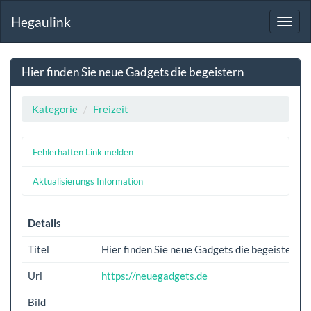
Hegaulink
Toggl
navig
Hier finden Sie neue Gadgets die begeistern
Kategorie
Freizeit
Fehlerhaften Link melden
Aktualisierungs Information
Details
Titel
Hier finden Sie neue Gadgets die begeistern
Url
https://neuegadgets.de
Bild