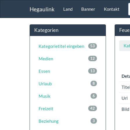
Hegaulink
Land
Banner
Kontakt
Kategorien
Feue
Kat
Kategorietitel eingeben
53
Medien
12
Essen
13
Deta
Urlaub
8
Tite
Musik
6
Url
Freizeit
42
Bild
Beziehung
3