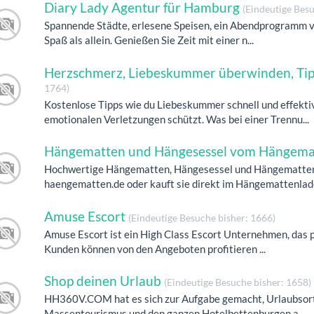
Diary Lady Agentur für Hamburg
(Eindeutige Besu
Spannende Städte, erlesene Speisen, ein Abendprogramm v
Spaß als allein. Genießen Sie Zeit mit einer n...
Herzschmerz, Liebeskummer überwinden, Tip
1764)
Kostenlose Tipps wie du Liebeskummer schnell und effektiv
emotionalen Verletzungen schützt. Was bei einer Trennu...
Hängematten und Hängesessel vom Hängema
Hochwertige Hängematten, Hängesessel und Hängemattenge
haengematten.de oder kauft sie direkt im Hängemattenlad
Amuse Escort
(Eindeutige Besuche bisher: 1666)
Amuse Escort ist ein High Class Escort Unternehmen, das 
Kunden können von den Angeboten profitieren ...
Shop deinen Urlaub
(Eindeutige Besuche bisher: 1658)
HH360V.COM hat es sich zur Aufgabe gemacht, Urlaubsort
Massentourismus und den ganzen Hotelbettenburgen a...