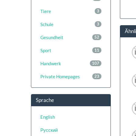
Tiere
3
Schule
3
Ähnl
Gesundheit
52
Sport
11
Handwerk
107
Private Homepages
23
Sprache
English
Русский