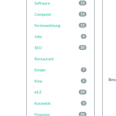
Software
12
Computer
13
Ferienwohnung
11
Jobs
4
SEO
30
Restaurant
Kinder
7
Bes
Kino
2
KFZ
29
Kosmetik
3
Finanzen
26