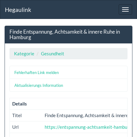
Hegaulink
Toggl
navig
Finde Entspannung, Achtsamkeit & innere Ruhe in
Hamburg
Kategorie
Gesundheit
Fehlerhaften Link melden
Aktualisierungs Information
Details
Titel
Finde Entspannung, Achtsamkeit & innere Ru
Url
https://entspannung-achtsamkeit-hamburg.d