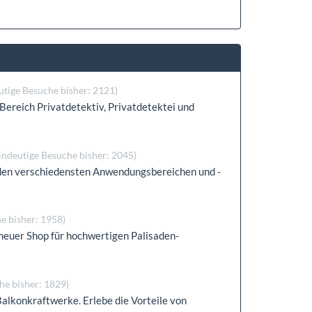
utige Besuche bisher: 2121)
Bereich Privatdetektiv, Privatdetektei und
indeutige Besuche bisher: 2045)
 den verschiedensten Anwendungsbereichen und -
e bisher: 1958)
 neuer Shop für hochwertigen Palisaden-
he bisher: 1829)
alkonkraftwerke. Erlebe die Vorteile von