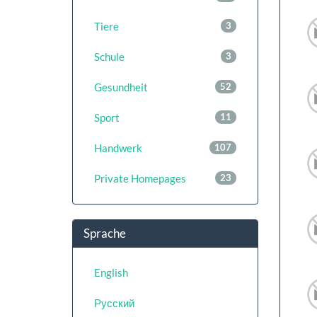
Tiere
3
Schule
3
Gesundheit
52
Sport
11
Handwerk
107
Private Homepages
23
Sprache
English
Русский