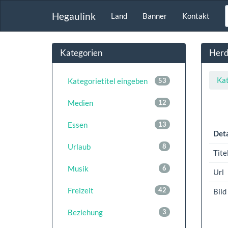
Hegaulink
Land
Banner
Kontakt
Kategorien
Herd
Kat
Kategorietitel eingeben
53
Medien
12
Essen
13
Deta
Urlaub
8
Tite
Musik
6
Url
Freizeit
42
Bild
Beziehung
3