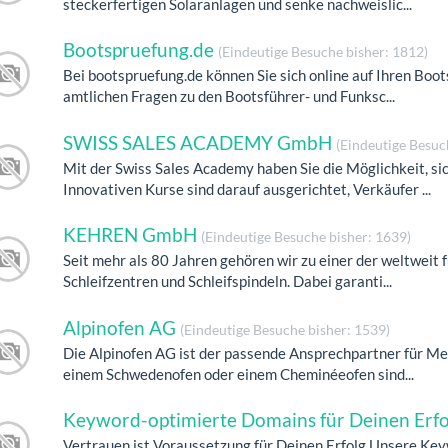
steckerfertigen Solaranlagen und senke nachweislic...
Bootspruefung.de
(Eindeutige Besuche bisher: 1812)
Bei bootspruefung.de können Sie sich online auf Ihren Boot
amtlichen Fragen zu den Bootsführer- und Funksc...
SWISS SALES ACADEMY GmbH
(Eindeutige Besuc
Mit der Swiss Sales Academy haben Sie die Möglichkeit, si
Innovativen Kurse sind darauf ausgerichtet, Verkäufer ...
KEHREN GmbH
(Eindeutige Besuche bisher: 1639)
Seit mehr als 80 Jahren gehören wir zu einer der weltweit 
Schleifzentren und Schleifspindeln. Dabei garanti...
Alpinofen AG
(Eindeutige Besuche bisher: 1539)
Die Alpinofen AG ist der passende Ansprechpartner für Me
einem Schwedenofen oder einem Cheminéeofen sind...
Keyword-optimierte Domains für Deinen Erf
Vertrauen ist Voraussetzung für Deinen Erfolg Unsere K