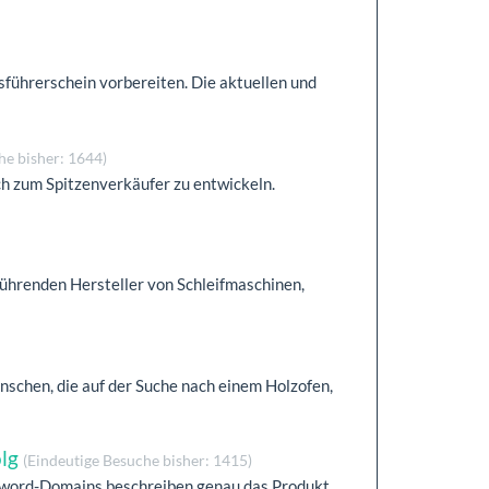
sführerschein vorbereiten. Die aktuellen und
he bisher: 1644)
ch zum Spitzenverkäufer zu entwickeln.
führenden Hersteller von Schleifmaschinen,
nschen, die auf der Suche nach einem Holzofen,
olg
(Eindeutige Besuche bisher: 1415)
eyword-Domains beschreiben genau das Produkt