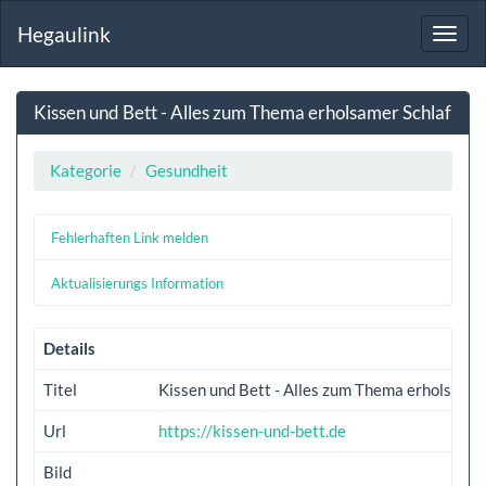
Hegaulink
Toggl
navig
Kissen und Bett - Alles zum Thema erholsamer Schlaf
Kategorie
Gesundheit
Fehlerhaften Link melden
Aktualisierungs Information
Details
Titel
Kissen und Bett - Alles zum Thema erholsamer
Url
https://kissen-und-bett.de
Bild