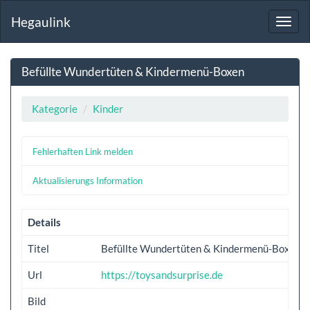
Hegaulink
Toggl
navig
Befüllte Wundertüten & Kindermenü-Boxen
Kategorie
Kinder
Fehlerhaften Link melden
Aktualisierungs Information
Details
Titel
Befüllte Wundertüten & Kindermenü-Boxen
Url
https://toysandsurprise.de
Bild