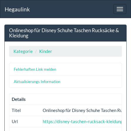
Hegaulink
Toggl
navig
Onlineshop für Disney Schuhe Taschen Rucksäcke &
Kleidung
Kategorie
Kinder
Fehlerhaften Link melden
Aktualisierungs Information
Details
Titel
Onlineshop für Disney Schuhe Taschen Rucks
Url
https://disney-taschen-rucksack-kleidung.de