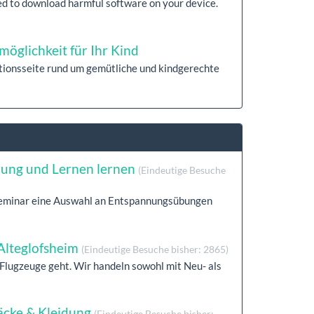
used to download harmful software on your device.
möglichkeit für Ihr Kind
ationsseite rund um gemütliche und kindgerechte
nung und Lernen lernen
(Eindeutige Besuche
rseminar eine Auswahl an Entspannungsübungen
Alteglofsheim
(Eindeutige Besuche bisher: 2865)
Flugzeuge geht. Wir handeln sowohl mit Neu- als
äcke & Kleidung
(Eindeutige Besuche bisher: