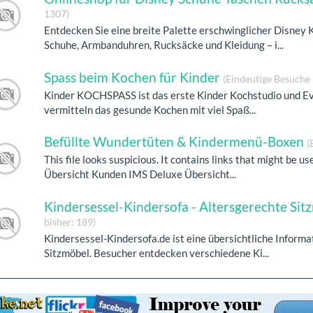
1307)
Entdecken Sie eine breite Palette erschwinglicher Disney 
Schuhe, Armbanduhren, Rucksäcke und Kleidung – i...
Spass beim Kochen für Kinder
(Eindeutige Besuche 
Kinder KOCHSPASS ist das erste Kinder Kochstudio und Even
vermitteln das gesunde Kochen mit viel Spaß...
Befüllte Wundertüten & Kindermenü-Boxen
(
This file looks suspicious. It contains links that might be 
Übersicht Kunden IMS Deluxe Übersicht...
Kindersessel-Kindersofa - Altersgerechte Sitz
bisher: 189)
Kindersessel-Kindersofa.de ist eine übersichtliche Inform
Sitzmöbel. Besucher entdecken verschiedene Ki...