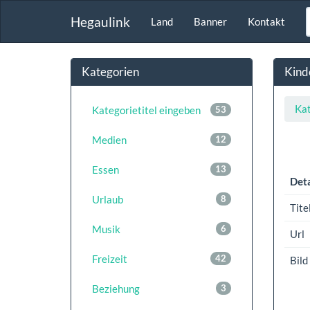
Hegaulink
Land
Banner
Kontakt
Kategorien
Kind
Kat
Kategorietitel eingeben
53
Medien
12
Essen
13
Deta
Urlaub
8
Tite
Musik
6
Url
Freizeit
42
Bild
Beziehung
3