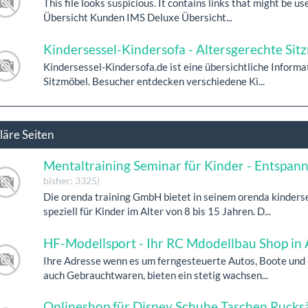
This file looks suspicious. It contains links that might be 
Übersicht Kunden IMS Deluxe Übersicht...
Kindersessel-Kindersofa - Altersgerechte Sitz
Kindersessel-Kindersofa.de ist eine übersichtliche Inform
Sitzmöbel. Besucher entdecken verschiedene Ki...
läre Seiten
Mentaltraining Seminar für Kinder - Entspan
bisher: 3325)
Die orenda training GmbH bietet in seinem orenda kinde
speziell für Kinder im Alter von 8 bis 15 Jahren. D...
HF-Modellsport - Ihr RC Mdodellbau Shop in 
Ihre Adresse wenn es um ferngesteuerte Autos, Boote und 
auch Gebrauchtwaren, bieten ein stetig wachsen...
Onlineshop für Disney Schuhe Taschen Rucks