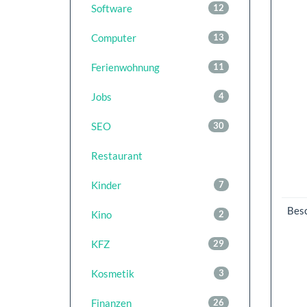
Software
12
Computer
13
Ferienwohnung
11
Jobs
4
SEO
30
Restaurant
Kinder
7
Bes
Kino
2
KFZ
29
Kosmetik
3
Finanzen
26