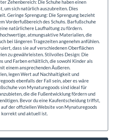
iter Zehenbereich: Die Schuhe haben einen
, um sich natürlich auszubreiten. Dies
eit. Geringe Sprengung: Die Sprengung bezieht
dem Vorderfußbereich des Schuhs. Barfußschuhe
eine natürlichere Laufhaltung zu fördern.
ochwertige, atmungsaktive Materialien, die
 auch bei längeren Tragezeiten angenehm anfühlen.
ruiert, dass sie auf verschiedenen Oberflächen
len zu gewährleisten. Stilvolles Design: Die
und Farben erhältlich, die sowohl Kinder als
 mit einem ansprechenden Äußeren.
len, legen Wert auf Nachhaltigkeit und
goods ebenfalls der Fall sein, aber es wäre
fußschuhe von Mynaturegoods sind ideal für
 anzubieten, die die Fußentwicklung fördern und
benötigen. Bevor du eine Kaufentscheidung triffst,
n auf der offiziellen Website von Mynaturegoods
korrekt und aktuell ist.