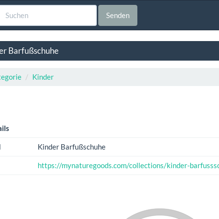
Senden
er Barfußschuhe
egorie
Kinder
ils
l
Kinder Barfußschuhe
https://mynaturegoods.com/collections/kinder-barfusss