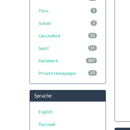
Tiere
3
Schule
3
Gesundheit
52
Sport
11
Handwerk
107
Private Homepages
23
Sprache
English
Русский