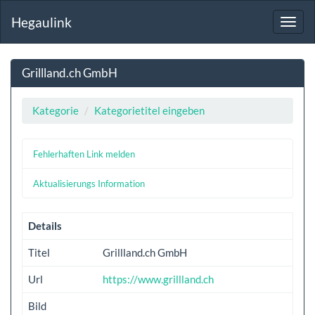
Hegaulink
Toggl
navig
Grillland.ch GmbH
Kategorie
Kategorietitel eingeben
Fehlerhaften Link melden
Aktualisierungs Information
Details
Titel
Grillland.ch GmbH
Url
https://www.grillland.ch
Bild