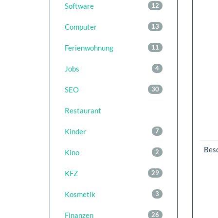
Software
12
Computer
13
Ferienwohnung
11
Jobs
4
SEO
30
Restaurant
Kinder
7
Bes
Kino
2
KFZ
29
Kosmetik
3
Finanzen
26