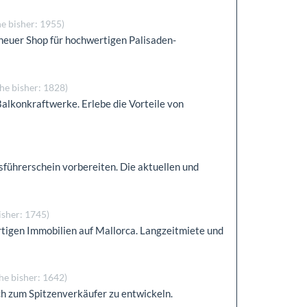
e bisher: 1955)
 neuer Shop für hochwertigen Palisaden-
he bisher: 1828)
alkonkraftwerke. Erlebe die Vorteile von
sführerschein vorbereiten. Die aktuellen und
isher: 1745)
igen Immobilien auf Mallorca. Langzeitmiete und
he bisher: 1642)
ch zum Spitzenverkäufer zu entwickeln.