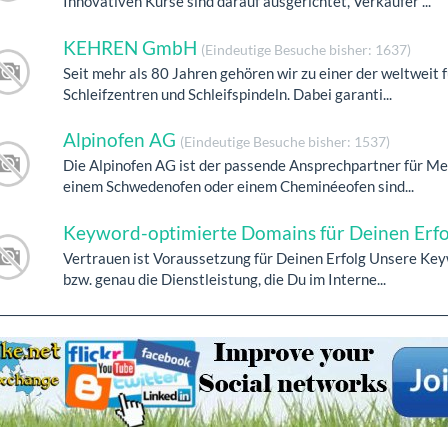
Innovativen Kurse sind darauf ausgerichtet, Verkäufer ...
KEHREN GmbH
(Eindeutige Besuche bisher: 1637)
Seit mehr als 80 Jahren gehören wir zu einer der weltweit 
Schleifzentren und Schleifspindeln. Dabei garanti...
Alpinofen AG
(Eindeutige Besuche bisher: 1537)
Die Alpinofen AG ist der passende Ansprechpartner für Me
einem Schwedenofen oder einem Cheminéeofen sind...
Keyword-optimierte Domains für Deinen Erf
Vertrauen ist Voraussetzung für Deinen Erfolg Unsere K
bzw. genau die Dienstleistung, die Du im Interne...