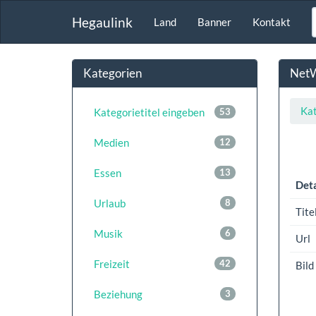
Hegaulink
Land
Banner
Kontakt
Kategorien
NetW
Kat
Kategorietitel eingeben
53
Medien
12
Essen
13
Deta
Urlaub
8
Tite
Musik
6
Url
Freizeit
42
Bild
Beziehung
3