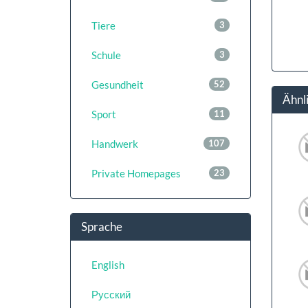
Tiere
3
Schule
3
Gesundheit
52
Ähnl
Sport
11
Handwerk
107
Private Homepages
23
Sprache
English
Русский