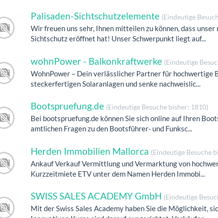
Palisaden-Sichtschutzelemente
(Eindeutige Besuch
Wir freuen uns sehr, Ihnen mitteilen zu können, dass unser
Sichtschutz eröffnet hat! Unser Schwerpunkt liegt auf...
wohnPower - Balkonkraftwerke
(Eindeutige Besuc
WohnPower – Dein verlässlicher Partner für hochwertige B
steckerfertigen Solaranlagen und senke nachweislic...
Bootspruefung.de
(Eindeutige Besuche bisher: 1810)
Bei bootspruefung.de können Sie sich online auf Ihren Boot
amtlichen Fragen zu den Bootsführer- und Funksc...
Herden Immobilien Mallorca
(Eindeutige Besuche b
Ankauf Verkauf Vermittlung und Vermarktung von hochwert
Kurzzeitmiete ETV unter dem Namen Herden Immobi...
SWISS SALES ACADEMY GmbH
(Eindeutige Besuc
Mit der Swiss Sales Academy haben Sie die Möglichkeit, si